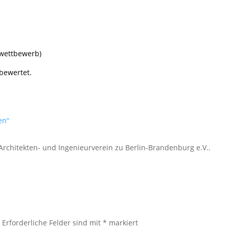
swettbewerb)
 bewertet.
en“
rchitekten- und Ingenieurverein zu Berlin-Brandenburg e.V..
.
Erforderliche Felder sind mit
*
markiert